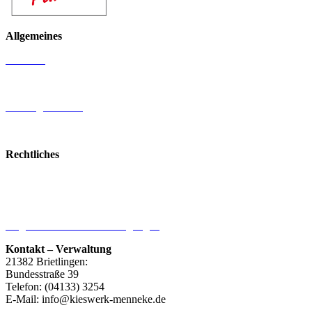
Allgemeines
Produkte
Standorte
Firmengeschichte
Galerie
Rechtliches
Impressum
Datenschutzerklärung
Allgemeine Geschäftsbedingungen
Kontakt – Verwaltung
21382 Brietlingen:
Bundesstraße 39
Telefon: (04133) 3254
E-Mail: info@kieswerk-menneke.de